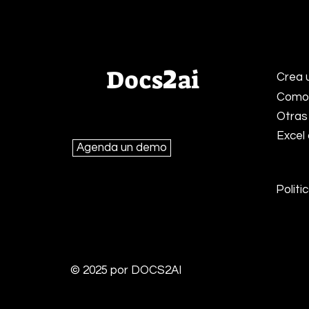
2
Docs
ai
Crea 
Como 
Otras
Excel
Agenda un demo
Precios
Politi
© 2025 por DOCS2AI